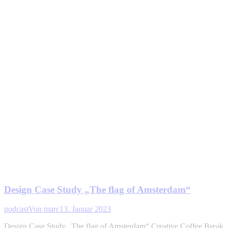
Design Case Study „The flag of Amsterdam“
podcast
Von
marc
13. Januar 2023
Design Case Study „The flag of Amsterdam“ Creative Coffee Break