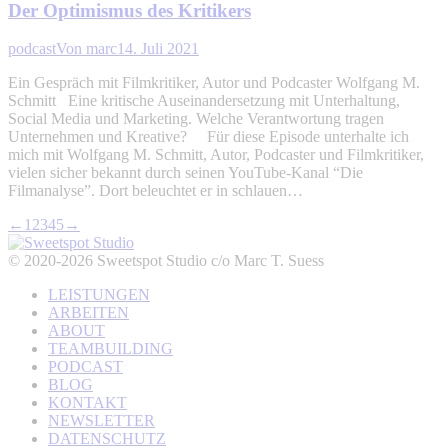
Der Optimismus des Kritikers
podcast
Von
marc
14. Juli 2021
Ein Gespräch mit Filmkritiker, Autor und Podcaster Wolfgang M.
Schmitt Eine kritische Auseinandersetzung mit Unterhaltung,
Social Media und Marketing. Welche Verantwortung tragen
Unternehmen und Kreative? Für diese Episode unterhalte ich
mich mit Wolfgang M. Schmitt, Autor, Podcaster und Filmkritiker,
vielen sicher bekannt durch seinen YouTube-Kanal “Die
Filmanalyse”. Dort beleuchtet er in schlauen…
←
1
2
3
4
5
→
© 2020-2026 Sweetspot Studio c/o Marc T. Suess
LEISTUNGEN
ARBEITEN
ABOUT
TEAMBUILDING
PODCAST
BLOG
KONTAKT
NEWSLETTER
DATENSCHUTZ