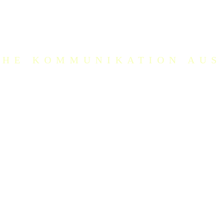
e Strategien und maßgeschneidert
CHE KOMMUNIKATION AUS