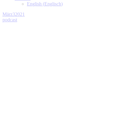
English
(
Englisch
)
März
3
2021
podcast