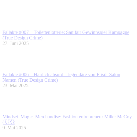
Fallakte #007 – Toilettenlotterie: Sanifair Gewinnspiel-Kampagne
(True Design Crime)
27. Juni 2025
Fallakte #006 – Hairlich absurd – legendäre von Frisör Salon
Namen (True Design Crime)
23. Mai 2025
Mindset. Magic. Merchandise: Fashion entrepreneur Miller McCoy
(🇺🇸)
9. Mai 2025