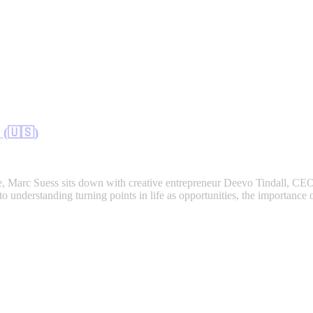
 (🇺🇸)
de, Marc Suess sits down with creative entrepreneur Deevo Tindall, CE
o understanding turning points in life as opportunities, the importance 