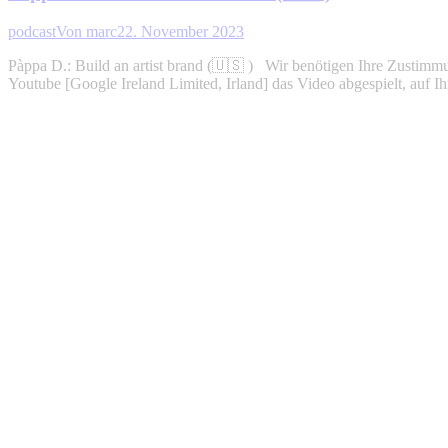
podcast
Von
marc
22. November 2023
Pàppa D.: Build an artist brand (🇺🇸 ) Wir benötigen Ihre Zustim
Youtube [Google Ireland Limited, Irland] das Video abgespielt, auf