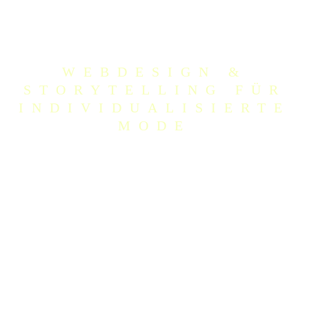
NOT LIKE YOU
WEBDESIGN &
STORYTELLING FÜR
INDIVIDUALISIERTE
MODE
Not Like You ist eine Modemarke, die sich auf
personalisierte Produkte spezialisiert hat. Um den
Nutzer:innen einen einfachen Zugang zu den
Designoptionen zu ermöglichen und ihnen dabei zu helfen,
ihr perfektes Modestück zu kreieren, habe ich ein
Benutzererlebnis und ein Webdesign für den
Individualisierungs- und Designprozess entwickelt. Für
den ersten Launch entwickelte ich eine Storytelling-
Strategie, um jedes einzelne Stück mit der Geschichte des
Designs zu verbinden.