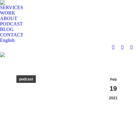
SERVICES
WORK
ABOUT
PODCAST
BLOG
CONTACT
English
Instagram
YouTu
Li
page
page
pa
opens
opens
op
in
in
in
new
new
n
podcast
Feb
window
windo
w
19
2021