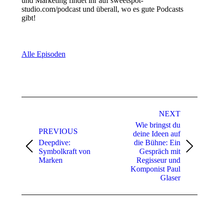
und Marketing findet ihr auf sweetspot-
studio.com/podcast und überall, wo es gute Podcasts
gibt!
Alle Episoden
Post
NEXT
navigation
Wie bringst du
PREVIOUS
deine Ideen auf
Deepdive:
die Bühne: Ein
Previous
Next
Symbolkraft von
Gespräch mit
post:
post:
Marken
Regisseur und
Komponist Paul
Glaser